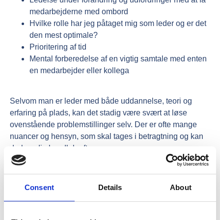
medarbejderne med ombord
Hvilke rolle har jeg påtaget mig som leder og er det
den mest optimale?
Prioritering af tid
Mental forberedelse af en vigtig samtale med enten
en medarbejder eller kollega
Selvom man er leder med både uddannelse, teori og
erfaring på plads, kan det stadig være svært at løse
ovenstående problemstillinger selv. Der er ofte mange
nuancer og hensyn, som skal tages i betragtning og kan
drukne din handlekraft.
Vores oplevelse er, at det ofte er nok med ganske få
coachingsamtaler før, at du som ledere kan gå ud og gøre
Consent
Details
About
det, du har fået øje på vil virke. Det skaber respekt og
gode resultater.