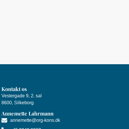
Kontakt os
Vestergade 9, 2. sal
8600, Silkeborg
Annemette Lahrmann
annemette@org-kons.dk