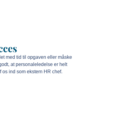
cces
et med tid til opgaven eller måske
odt, at personaleledelse er helt
 af os ind som ekstern HR chef.