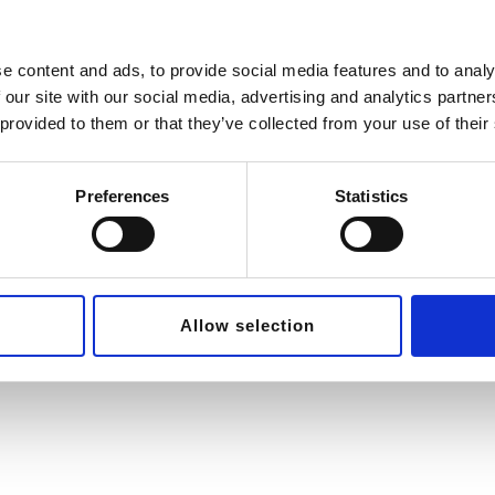
Hvordan håndterer og n
an trække på mine erfaringer og
nisationer.
e content and ads, to provide social media features and to analy
Hvordan laver vi gode 
 our site with our social media, advertising and analytics partn
 provided to them or that they’ve collected from your use of their
lligere, fordi I ikke behøver
Hvordan løser vi sama
Preferences
Statistics
Allow selection