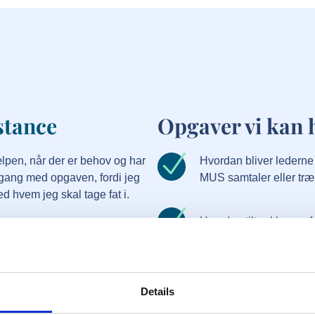
stance
Opgaver vi kan 
ælpen, når der er behov og har
Hvordan bliver lederne
 i gang med opgaven, fordi jeg
MUS samtaler eller træ
d hvem jeg skal tage fat i.
Hvordan tiltrækker og f
år du støder på en opgave, du
mig.
Hvordan får vi værdi a
i der bliver taget hånd om
Details