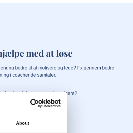
hjælpe med at løse
 endnu bedre til at motivere og lede? Fx gennem bedre
ning i coachende samtaler.
astholder vi de rigtige medarbejdere?
f vores APV arbejde?
About