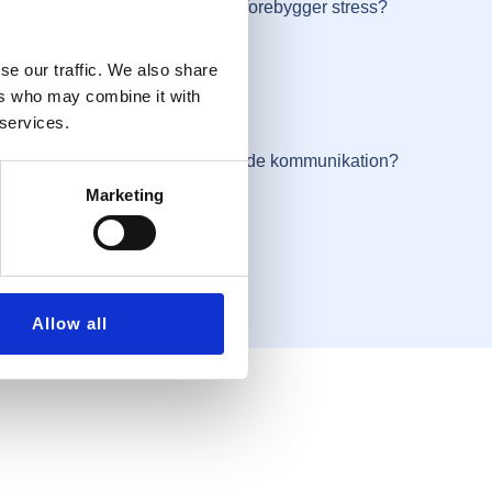
edbringer vi sygefraværet? Og forebygger stress?
se our traffic. We also share
forandringsprocesser?
ers who may combine it with
 services.
rbejdsproblemer og øger den gode kommunikation?
Marketing
Allow all