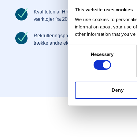
This website uses cookies
Kvaliteten af HR arbejdet bliver bedre, fordi I k
værktøjer fra 20 års arbejde med HR i store orga
We use cookies to personalis
information about your use of
other information that you’ve
Rekrutteringsprocessen bliver mere effektiv og bi
trække andre eksterne samarbejdspartnere ind.
Consent
Necessary
Selection
Deny