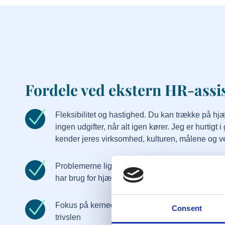
Fordele ved ekstern HR-assi
Fleksibilitet og hastighed. Du kan trække på hj
ingen udgifter, når alt igen kører. Jeg er hurtigt
kender jeres virksomhed, kulturen, målene og ve
Problemerne ligger ikke og vokser sig større. N
har brug for hjælp til er det let at uddelegere til 
Fokus på kerneopgaven og kunderne vokser, ford
Consent
trivslen